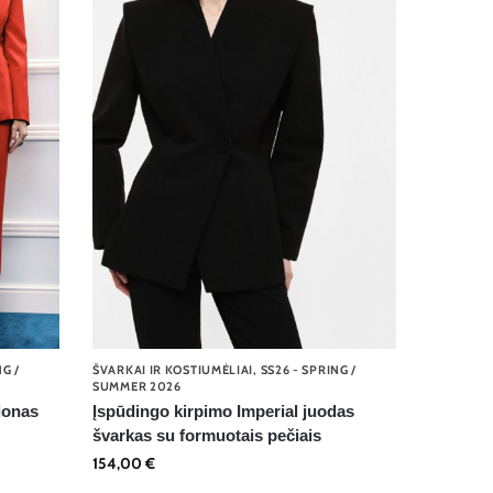
NG /
ŠVARKAI IR KOSTIUMĖLIAI
,
SS26 - SPRING /
SUMMER 2026
donas
Įspūdingo kirpimo Imperial juodas
švarkas su formuotais pečiais
154,00
€