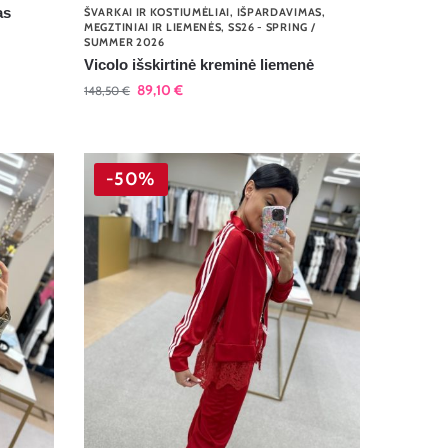
as
ŠVARKAI IR KOSTIUMĖLIAI
,
IŠPARDAVIMAS
,
MEGZTINIAI IR LIEMENĖS
,
SS26 - SPRING /
SUMMER 2026
Vicolo išskirtinė kreminė liemenė
89,10
€
148,50
€
-50%