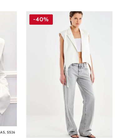
-40%
MAS
,
SS26