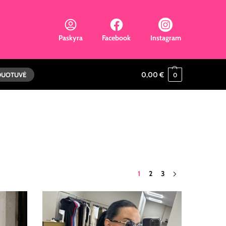
Paskyra
Facebook
Instagram
0,00
€
DUOTUVĖ
0
1
2
3