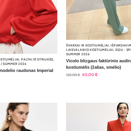
ŠVARKAI IR KOSTIUMĖLIAI
,
IŠPARDAVI
LAISVALAIKIO KOSTIUMĖLIAI
,
SS26 - SP
SUMMER 2026
OSTIUMĖLIAI
,
PALTAI IR STRIUKĖS
,
Vicolo blizgaus faktūrinio audin
G / SUMMER 2026
kostiumėlis (žalias, smėlio)
modelio raudonas Imperial
60,00
€
120,00
€