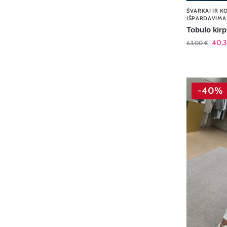
ŠVARKAI IR K
IŠPARDAVIMA
Tobulo kirp
40,
63,00
€
-40%