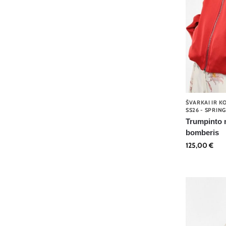
ŠVARKAI IR K
SS26 - SPRIN
Trumpinto 
bomberis
125,00
€