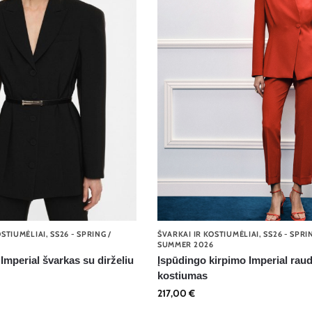
OSTIUMĖLIAI
,
SS26 - SPRING /
ŠVARKAI IR KOSTIUMĖLIAI
,
SS26 - SPRI
6
SUMMER 2026
Imperial švarkas su dirželiu
Įspūdingo kirpimo Imperial rau
kostiumas
217,00
€