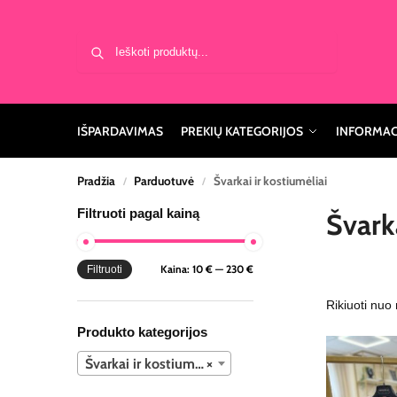
Ieškoti
IŠPARDAVIMAS
PREKIŲ KATEGORIJOS
INFORMAC
Pradžia
Parduotuvė
Švarkai ir kostiumėliai
/
/
Filtruoti pagal kainą
Švarka
Kaina:
10 €
—
230 €
Filtruoti
Produkto kategorijos
Švarkai ir kostiumėliai
×