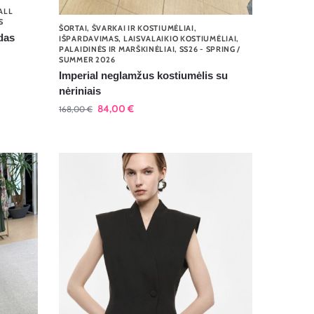
ALL
S
ŠORTAI
,
ŠVARKAI IR KOSTIUMĖLIAI
,
das
IŠPARDAVIMAS
,
LAISVALAIKIO KOSTIUMĖLIAI
,
PALAIDINĖS IR MARŠKINĖLIAI
,
SS26 - SPRING /
SUMMER 2026
Imperial neglamžus kostiumėlis su
nėriniais
84,00
€
168,00
€