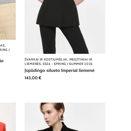
MAS
,
RING /
ŠVARKAI IR KOSTIUMĖLIAI
,
MEGZTINIAI IR
io
LIEMENĖS
,
SS26 - SPRING / SUMMER 2026
Įspūdingo silueto Imperial liemenė
143,00
€