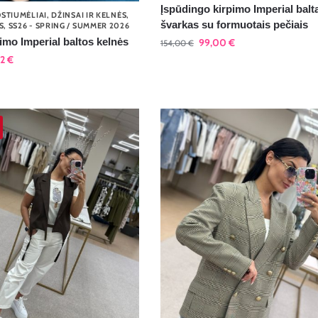
Įspūdingo kirpimo Imperial balt
OSTIUMĖLIAI
,
DŽINSAI IR KELNĖS
,
švarkas su formuotais pečiais
S
,
SS26 - SPRING / SUMMER 2026
imo Imperial baltos kelnės
99,00
€
154,00
€
32
€