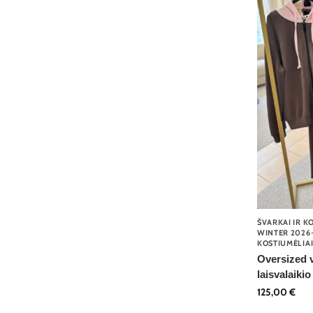
ŠVARKAI IR K
WINTER 2026
KOSTIUMĖLIA
Oversized v
laisvalaiki
125,00
€