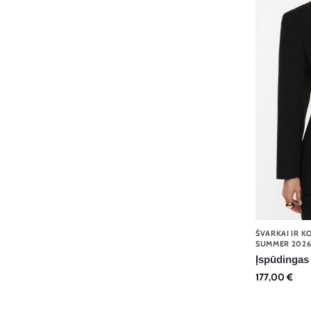
ŠVARKAI IR K
SUMMER 202
Įspūdingas 
177,00
€