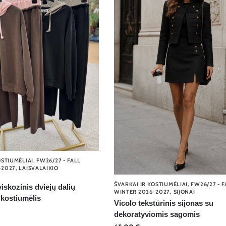
OSTIUMĖLIAI
,
FW26/27 - FALL
-2027
,
LAISVALAIKIO
I
ŠVARKAI IR KOSTIUMĖLIAI
,
FW26/27 - F
iskozinis dviejų dalių
WINTER 2026-2027
,
SIJONAI
o kostiumėlis
Vicolo tekstūrinis sijonas su
dekoratyviomis sagomis