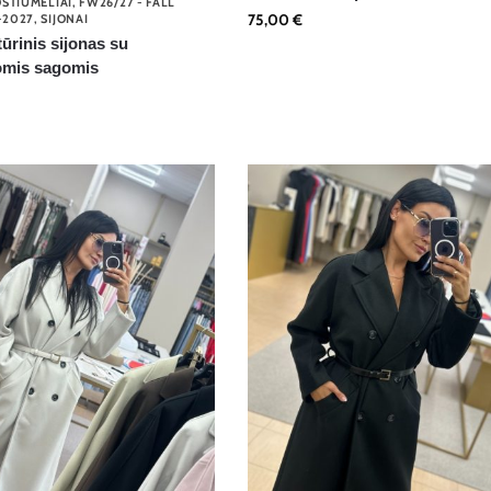
OSTIUMĖLIAI
,
FW26/27 - FALL
75,00
€
-2027
,
SIJONAI
tūrinis sijonas su
omis sagomis