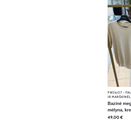
FW26/27 - FA
IR MARŠKINĖL
Bazinė megz
mėlyna, kr
49,00
€