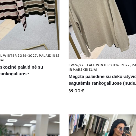
LL WINTER 2026-2027
,
PALAIDINĖS
IAI
FW26/27 - FALL WINTER 2026-2027
,
PA
skozinė palaidinė su
IR MARŠKINĖLIAI
rankogaliuose
Megzta palaidinė su dekoratyvi
sagutėmis rankogaliuose (nude,
39,00
€