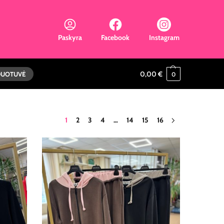
Paskyra
Facebook
Instagram
0,00
€
DUOTUVĖ
0
1
2
3
4
…
14
15
16