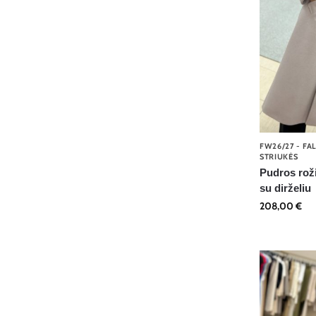
FW26/27 - FA
STRIUKĖS
Pudros roži
su dirželiu
208,00
€