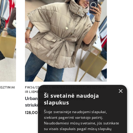
GZTINIAI
FW26/27 - FALL WINTER 2026-2027
,
MEGZTINIAI
×
IR LIEMENĖS
,
PALTAI IR STRIUKĖS
Ši svetainė naudoja
Urban Luxe nude dygsniuota
slapukus
striukė/liemenė
Šioje svetainėje naudojami slapukai,
128,00
€
siekiant pagerinti vartotojo patirtį.
Naudodamiesi mūsų svetaine, jūs sutinkate
su visais slapukais pagal mūsų slapukų