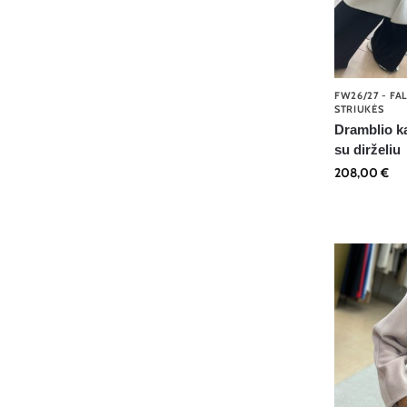
FW26/27 - FA
STRIUKĖS
Dramblio ka
su dirželiu
208,00
€