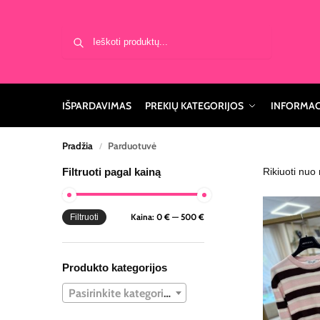
Ieškoti
IŠPARDAVIMAS
PREKIŲ KATEGORIJOS
INFORMAC
Pradžia
Parduotuvė
/
Filtruoti pagal kainą
Kaina:
0 €
—
500 €
Filtruoti
Produkto kategorijos
Pasirinkite kategoriją