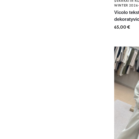
ŠVARKAI IR K
WINTER 2026
Vicolo teks
dekoratyvi
65,00
€