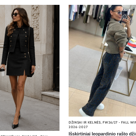
DŽINSAI IR KELNĖS
,
FW26/27 - FALL W
2026-2027
Išskirtiniai leopardinio rašto dž