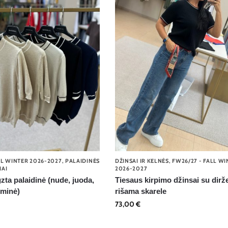
LL WINTER 2026-2027
,
PALAIDINĖS
DŽINSAI IR KELNĖS
,
FW26/27 - FALL W
IAI
2026-2027
ta palaidinė (nude, juoda,
Tiesaus kirpimo džinsai su dirže
eminė)
rišama skarele
73,00
€