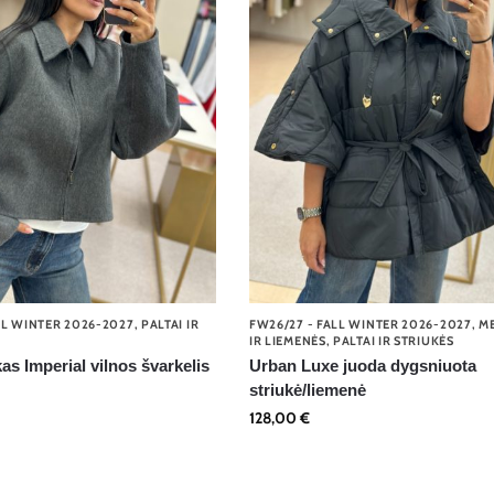
LL WINTER 2026-2027
,
PALTAI IR
FW26/27 - FALL WINTER 2026-2027
,
ME
IR LIEMENĖS
,
PALTAI IR STRIUKĖS
kas Imperial vilnos švarkelis
Urban Luxe juoda dygsniuota
striukė/liemenė
128,00
€