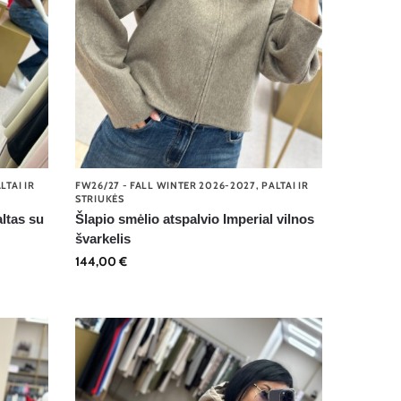
LTAI IR
FW26/27 - FALL WINTER 2026-2027
,
PALTAI IR
STRIUKĖS
ltas su
Šlapio smėlio atspalvio Imperial vilnos
švarkelis
144,00
€