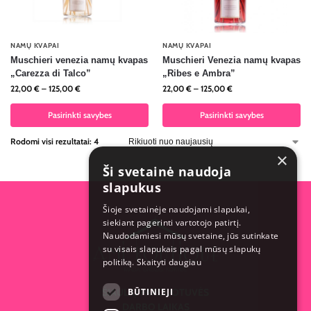
NAMŲ KVAPAI
NAMŲ KVAPAI
Muschieri venezia namų kvapas
Muschieri Venezia namų kvapas
„Carezza di Talco”
„Ribes e Ambra”
22,00
€
–
125,00
€
22,00
€
–
125,00
€
Pasirinkti savybes
Pasirinkti savybes
Rodomi visi rezultatai: 4
×
Ši svetainė naudoja
slapukus
Šioje svetainėje naudojami slapukai,
siekiant pagerinti vartotojo patirtį.
Naudodamiesi mūsų svetaine, jūs sutinkate
su visais slapukais pagal mūsų slapukų
politiką.
Skaityti daugiau
BŪTINIEJI
ŠIAULIŲ PARDUOTUVĖS
DARBO LAIKAS