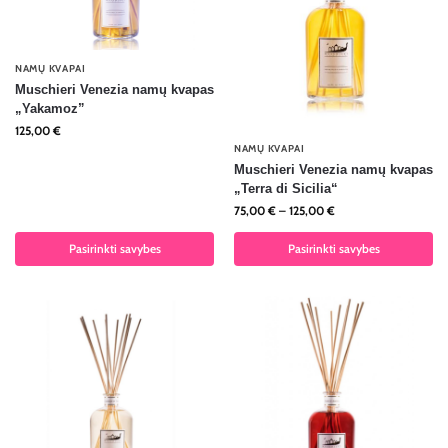
NAMŲ KVAPAI
Muschieri Venezia namų kvapas
„Yakamoz”
125,00
€
NAMŲ KVAPAI
Muschieri Venezia namų kvapas
„Terra di Sicilia“
75,00
€
–
125,00
€
Pasirinkti savybes
Pasirinkti savybes