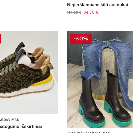
Neperšlampami šilti aulinukai
84,50
€
169,00
€
-50%
ARDAVIMAS
atogumo išskirtiniai