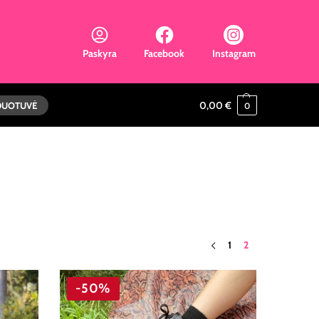
Paskyra
Facebook
Instagram
0,00
€
DUOTUVĖ
0
1
2
-50%