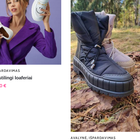
ARDAVIMAS
stilingi loaferiai
50
€
AVALYNĖ
,
IŠPARDAVIMAS