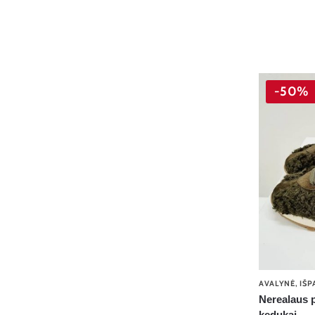
-50%
AVALYNĖ
,
IŠP
Nerealaus p
kedukai