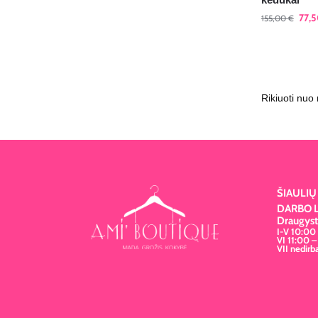
77,
155,00
€
ŠIAULI
DARBO L
Draugystė
I-V 10:00
VI 11:00 –
VII nedir