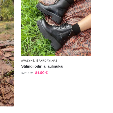
AVALYNĖ
,
IŠPARDAVIMAS
Stilingi odiniai aulinukai
84,50
€
169,00
€