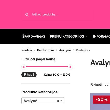
Ieškoti
IŠPARDAVIMAS
PREKIŲ KATEGORIJOS
INFORMAC
Pradžia
Parduotuvė
Avalynė
Puslapis 2
/
/
/
Filtruoti pagal kainą
Avaly
Kaina:
50 €
—
230 €
Filtruoti
Produkto kategorijos
-50%
Avalynė
×