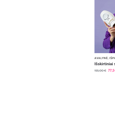
AVALYNĖ
,
IŠP
Išskirtiniai 
77,
155,00
€