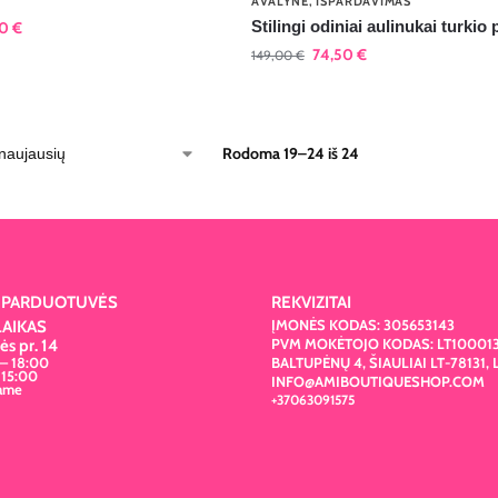
AVALYNĖ
,
IŠPARDAVIMAS
Stilingi odiniai aulinukai turkio
50
€
74,50
€
149,00
€
Rodoma 19–24 iš 24
Ų PARDUOTUVĖS
REKVIZITAI
ĮMONĖS KODAS: 305653143
AIKAS
PVM MOKĖTOJO KODAS: LT10001
s pr. 14
 – 18:00
BALTUPĖNŲ 4, ŠIAULIAI LT-78131, 
 15:00
INFO@AMIBOUTIQUESHOP.COM
bame
+37063091575