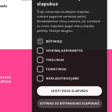
slapukus
 padu
Šioje svetainėje naudojami slapukai,
siekiant pagerinti vartotojo patirtį.
Naudodamiesi mūsų svetaine, jūs sutinkate
su visais slapukais pagal mūsų slapukų
politiką.
Skaityti daugiau
1
2
BŪTINIEJI
VEIKIMĄ GERINANTYS
TIKSLINIAI
FUNKCINIAI
3543413
NEKLASIFIKUOJAMI
LIETUVA
LEISTI VISUS SLAPUKUS
SUTINKU SU BŪTINAISIAIS SLAPUKAIS