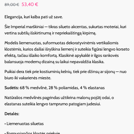
53,40
€
89,00
€
Elegancija, kuri kalba pati už save.
Šie Imperial marškiniai — tikras silueto akcentas, sukurtas moteriai, kuri
vertina subtilų išskirtinumą ir nepriekaištingą kirpimą.
Modelis liemenuotas, suformuotas dekoratyvinėmis vertikaliomis
klostėmis, kurios dailiai išryškina liemenį ir suteikia figūrai lengvo korseto
efektą, tačiau išlaiko komfortą. Klasikinė apykaklė ir ilgos rankovės
balansuoja modernų dizainą su laikui nepavaldžia klasika.
Puikiai dera tiek prie kostiuminių kelnių, tiek prie džinsų ar sijonų — nuo
biuro iki vakarienės mieste.
Sudėtis:
68 % medvilnė, 28 % poliamidas, 4 % elastanas
Natūralios medvilnės pagrindas užtikrina malonų pojūtį odai, o
elastanas suteikia lengvo tamprumo patogiam judesiui.
Detalės:
• Liemenuotas siluetas
• Formuojančios klostės priekyje