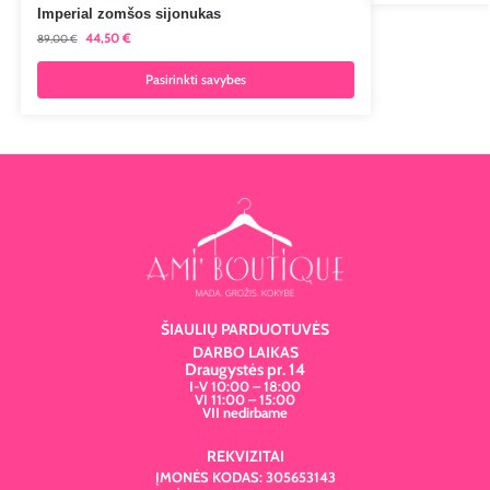
Imperial zomšos sijonukas
44,50
€
89,00
€
Pasirinkti savybes
ŠIAULIŲ PARDUOTUVĖS
DARBO LAIKAS
Draugystės pr. 14
I-V 10:00 – 18:00
VI 11:00 – 15:00
VII nedirbame
REKVIZITAI
ĮMONĖS KODAS: 305653143