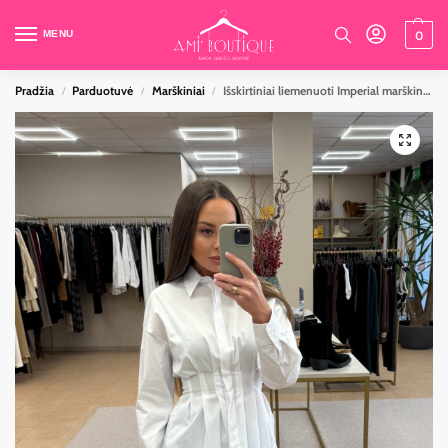
MENU
0
Pradžia
Parduotuvė
Marškiniai
Išskirtiniai liemenuoti Imperial marškiniai
/
/
/