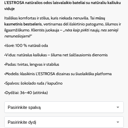
L’ESTROSA natūralios odos laisvalaikio bateliai su natūraliu kailiuku
viduje
Itališkas komfortas ir stilius, kuris niekada nenuvilia. Tai
mūsų
kasmetinis bestseleris
, vertinamas dėl išskirtinio patogumo, šilumos ir
ilgaamžiškumo. Klientės juokauja –
„nėra kaip pirkti naujų, nes senieji
nenunešiojami!“
•Išorė: 100 % natūrali oda
•Vidus: natūralus kailiukas – šiluma net šalčiausiomis dienomis
•Padas: tvirtas, lengvas ir stabilus
•Modelis: klasikinis L’ESTROSA dizainas su šiuolaikiška platforma
•Spalvos: šokolado ruda / kapučino
•Dydžiai: 36–40 (atitinka)