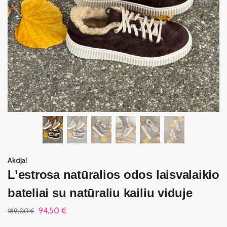
Akcija!
L’estrosa natūralios odos laisvalaikio
bateliai su natūraliu kailiu viduje
94,50
€
189,00
€