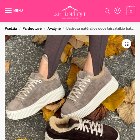
MENU
0
Pradžia
Parduotuvė
Avalynė
L’estrosa natūralios odos laisvalaikio bateliai su natūraliu kailiu viduje
/
/
/