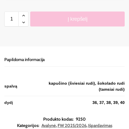
Į krepšelį
Papildoma informacija
kapučino (šviesiai rudi), šokolado rudi
spalvą
(tamsiai rudi)
dydį
36, 37, 38, 39, 40
Produkto kodas:
9250
Kategorijos:
Avalynė
,
FW 2025/2026
,
Išpardavimas