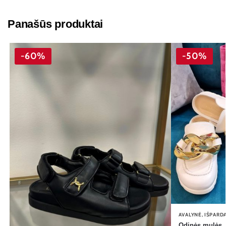
Panašūs produktai
-60%
-50%
AVALYNĖ
,
IŠPARD
Odinės mulės