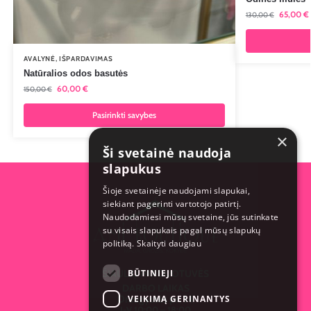
65,00
€
130,00
€
AVALYNĖ
,
IŠPARDAVIMAS
Natūralios odos basutės
60,00
€
150,00
€
Pasirinkti savybes
×
Ši svetainė naudoja
slapukus
Šioje svetainėje naudojami slapukai,
siekiant pagerinti vartotojo patirtį.
Naudodamiesi mūsų svetaine, jūs sutinkate
su visais slapukais pagal mūsų slapukų
politiką.
Skaityti daugiau
BŪTINIEJI
ŠIAULIŲ PARDUOTUVĖS
DARBO LAIKAS
VEIKIMĄ GERINANTYS
Draugystės pr. 14
I-V 10:00 – 18:00