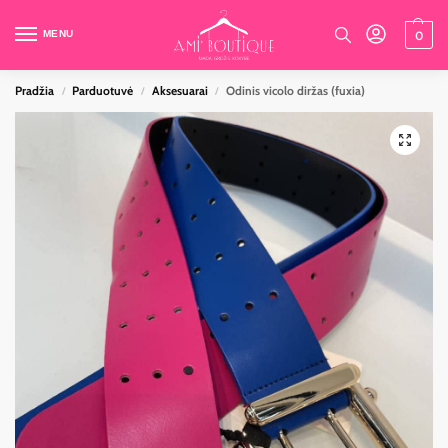
MENU
0
Pradžia
Parduotuvė
Aksesuarai
Odinis vicolo diržas (fuxia)
/
/
/