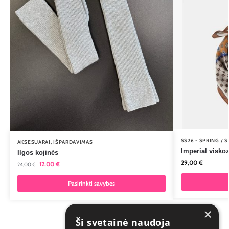
SS26 - SPRING / 
AKSESUARAI
,
IŠPARDAVIMAS
Imperial visko
Ilgos kojinės
29,00
€
12,00
€
24,00
€
Pasirinkti savybes
×
Ši svetainė naudoja