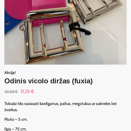
Akcija!
Odinis vicolo diržas (fuxia)
21,25
€
42,50
€
Tobulai tiks susiausti kardiganus, paltus, megztukus ar sukneles bei
švarkus.
Plotis – 5 cm.
Ilgis – 75 cm.