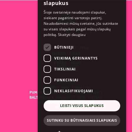
slapukus
Šioje svetainėje naudojami slapukai,
siekiant pagerinti vartotojo patirtį.
Naudodamiesi mūsų svetaine, jūs sutinkate
su visais slapukais pagal mūsų slapukų
politiką.
Skaityti daugiau
BŪTINIEJI
ŠIAULIŲ PARDUOTUVĖS
DARBO LAIKAS
VEIKIMĄ GERINANTYS
Draugystės pr. 14
I-V 10:00 – 18:00
VI 11:00 – 15:00
TIKSLINIAI
VII nedirbame
FUNKCINIAI
REKVIZITAI
ĮMONĖS KODAS: 305653143
NEKLASIFIKUOJAMI
PVM MOKĖTOJO KODAS: LT100013543413
BALTUPĖNŲ 4, ŠIAULIAI LT-78131, LIETUVA
INFO@AMIBOUTIQUESHOP.COM
LEISTI VISUS SLAPUKUS
+37063091575
SUTINKU SU BŪTINAISIAIS SLAPUKAIS