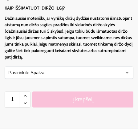
KAIP IŠŠIMATUOTI DIRŽO ILGĮ?
Dažniausiai moteriškų ar vyriškų diržų dydžiai nustatomi išmatuojant
atstumą nuo diržo sagties pradžios iki vidurinės diržo skylės
(dažniausiai diržas turi 5 skyles). Jeigu tokiu būdu išmatuotas diržo
ilgis ir jūsų juosmens apimtis sutampa, tuomet sveikiname, nes diržas
jums tinka puikiai. Jeigu matmenys skiriasi, tuomet tinkamą diržo dydį
galite šiek tiek pakoreguoti keisdami skylutes arba sutrumpindami
patį diržą.
Į krepšelį